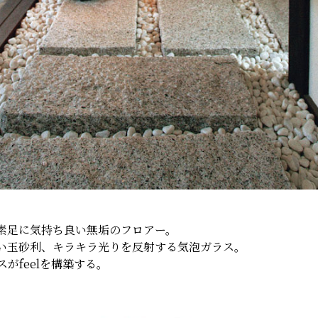
素足に気持ち良い無垢のフロアー。
い玉砂利、キラキラ光りを反射する気泡ガラス。
がfeelを構築する。