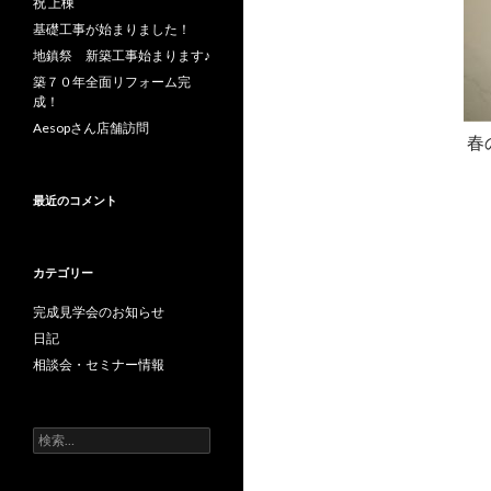
祝 上棟
基礎工事が始まりました！
地鎮祭 新築工事始まります♪
築７０年全面リフォーム完
成！
Aesopさん店舗訪問
春
最近のコメント
カテゴリー
完成見学会のお知らせ
日記
相談会・セミナー情報
検
索: