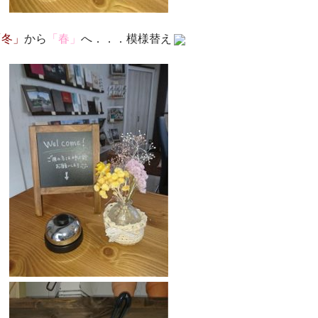
「冬」
から
「春」
へ．．．模様替え