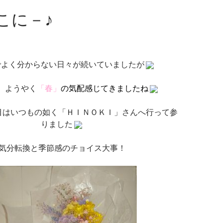
こに－♪
でよく分からない日々が続いていましたが
。ようやく
「春」
の気配感じてきましたね
目はいつもの如く「ＨＩＮＯＫＩ」さんへ行って参
りました
気分転換と季節感のチョイス大事！