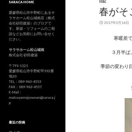
日記
SARACA HOME
春がそ
愛媛県松山市中野町にあるサ
ラサホーム松山城南店（株式
2017年3月16日
会社砂田建築）のブログで
す。新築・リフォームのご相
談などお気軽にお問い合せく
寒暖差
ださい。
サラサホーム松山城南
３月半ば
株式会社 砂田建築
〒791-1121
季節の変わり
愛媛県松山市中野町甲392番
地20
TEL：089-963-4553
FAX：089-963-4557
E-Mail：
matsuyamajyounan@saraca.j
p
最近の投稿