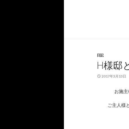
日記
H様邸
2017年3月13日
お施主
ご主人様