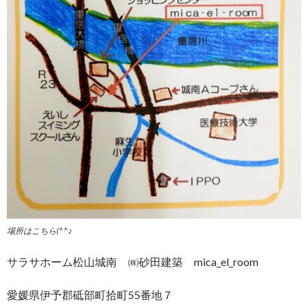
場所はこちら(^^♪
サラサホーム松山城南 ㈱砂田建築 mica_el_room
愛媛県伊予郡砥部町拾町55番地７