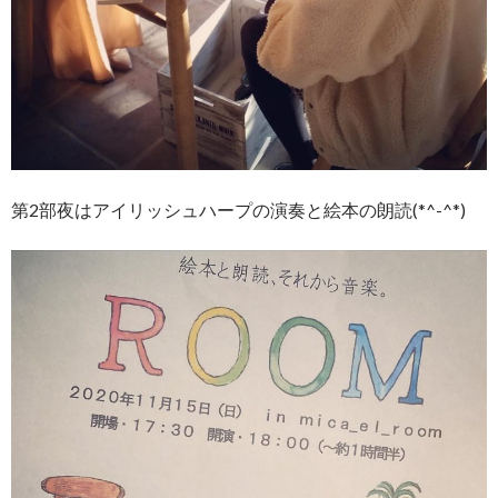
第2部夜はアイリッシュハープの演奏と絵本の朗読(*^-^*)