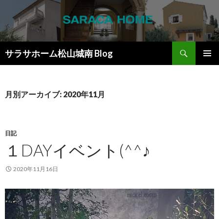
検
サラサホーム松山城南 Blog
索
コ
メインメ
ン
ニュー
テ
ン
月別アーカイブ: 2020年11月
ツ
へ
ス
キ
日記
ッ
１DAYイベント(^^♪
プ
2020年11月16日