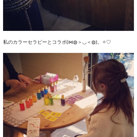
私のカラーセラピーとコラボ(⋈◍＞◡＜◍)。✧♡