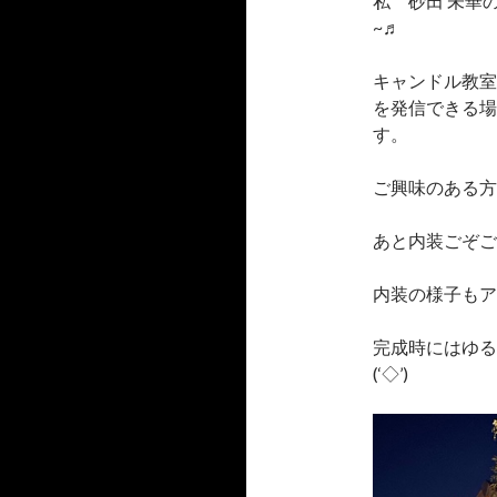
私 砂田 未華
~♬
キャンドル教室
を発信できる場
す。
ご興味のある方ご
あと内装ごぞご
内装の様子もアッ
完成時にはゆる
(‘◇’)ゞ