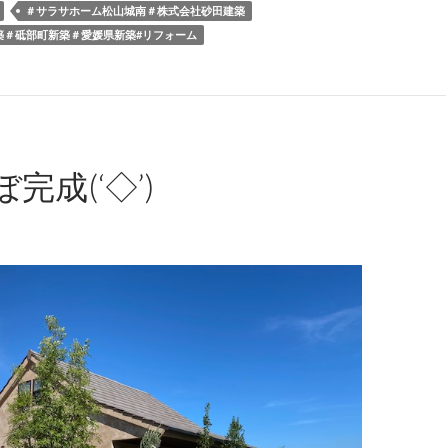
＃サラサホーム松山城南＃株式会社砂田建築
築＃砥部町新築＃愛媛県新築#リフォーム
完成(‘◇’)ゞ