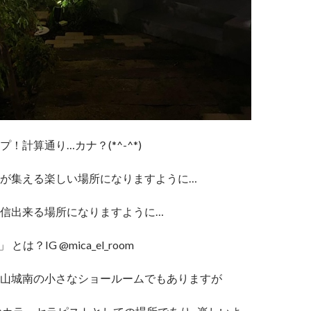
！計算通り…カナ？(*^-^*)
が集える楽しい場所になりますように…
信出来る場所になりますように…
m」 とは？IG @mica_el_room
山城南の小さなショールームでもありますが