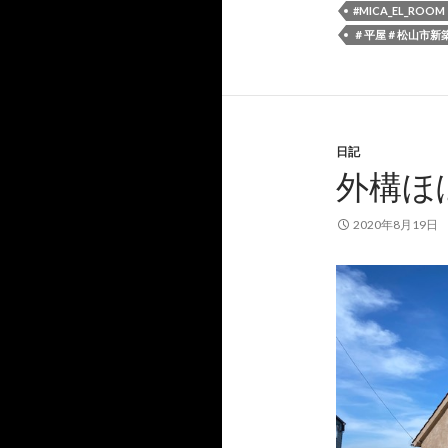
#MICA_EL_ROOM
＃平屋＃松山市新
日記
外構ほぼ
2020年8月19日