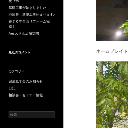
祝 上棟
基礎工事が始まりました！
地鎮祭 新築工事始まります♪
築７０年全面リフォーム完
成！
Aesopさん店舗訪問
ネームプレイト
最近のコメント
カテゴリー
完成見学会のお知らせ
日記
相談会・セミナー情報
検
索: