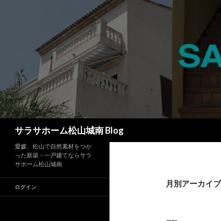
検
サラサホーム松山城南 Blog
索
愛媛、松山で自然素材をつか
った新築・一戸建てならサラ
サホーム松山城南
月別アーカイブ: 
ログイン