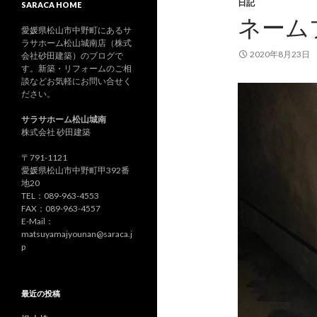
日記
SARACA HOME
ネーム
愛媛県松山市中野町にあるサ
ラサホーム松山城南店（株式
2020年8月23日
会社砂田建築）のブログで
す。新築・リフォームのご相
談などお気軽にお問い合せく
ださい。
サラサホーム松山城南
株式会社 砂田建築
〒791-1121
愛媛県松山市中野町甲392番
地20
TEL：089-963-4553
FAX：089-963-4557
E-Mail：
matsuyamajyounan@saraca.j
p
最近の投稿