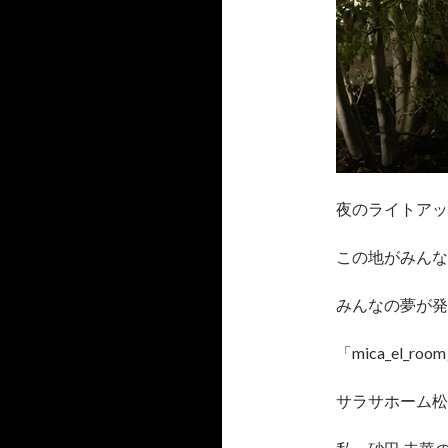
夜のライトアップ
この地がみんな
みんなの夢が発
「mica_el_roo
サラサホーム松