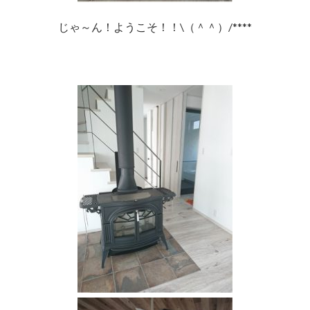
じゃ～ん！ようこそ！！\（＾＾）/****