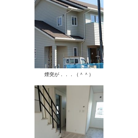
煙突が．．．（＾＾）