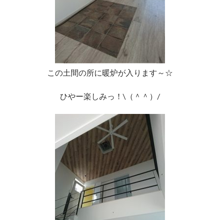
この土間の所に暖炉が入ります～☆
ひやー楽しみっ！\（＾＾）/