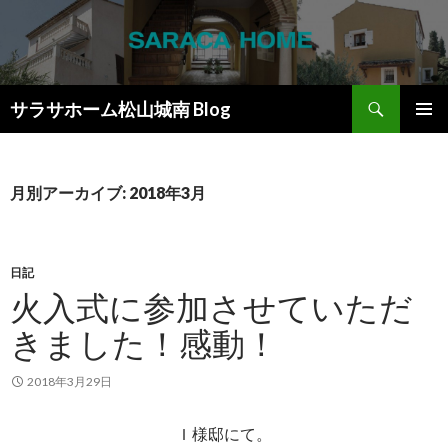
検
サラサホーム松山城南 Blog
索
コ
メインメ
ン
ニュー
テ
ン
月別アーカイブ: 2018年3月
ツ
へ
ス
キ
日記
ッ
火入式に参加させていただ
プ
きました！感動！
2018年3月29日
Ｉ様邸にて。