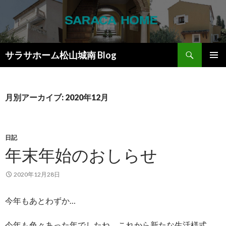
検
サラサホーム松山城南 Blog
索
コ
メインメ
ン
ニュー
テ
ン
月別アーカイブ: 2020年12月
ツ
へ
ス
キ
日記
ッ
年末年始のおしらせ
プ
2020年12月28日
今年もあとわずか…
今年も色々あった年でしたね。これから新たな生活様式、