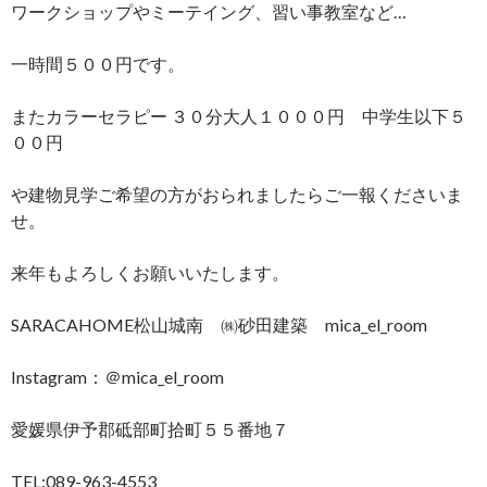
ワークショップやミーテイング、習い事教室など…
一時間５００円です。
またカラーセラピー ３０分大人１０００円 中学生以下５
００円
や建物見学ご希望の方がおられましたらご一報くださいま
せ。
来年もよろしくお願いいたします。
SARACAHOME松山城南 ㈱砂田建築 mica_el_room
Instagram：＠mica_el_room
愛媛県伊予郡砥部町拾町５５番地７
TEL:089-963-4553