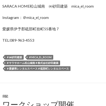
SARACA HOME松山城南 ㈱砂田建築 mica_el_room
Instagram：＠mica_el_room
愛媛県伊予郡砥部町拾町55番地７
TEL:089-963-4553
＃㈱砂田建築
＃MICA_EL_ROOM
＃サラサホーム松山城南＃株式会社砂田建築
＃愛媛県レンタルスペース＃砥部町レンタルスペース
日記
ワークショップ開催