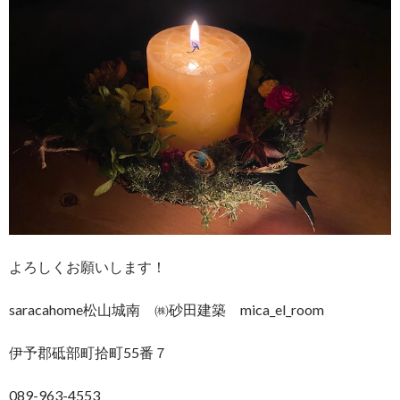
よろしくお願いします！
saracahome松山城南 ㈱砂田建築 mica_el_room
伊予郡砥部町拾町55番７
089-963-4553