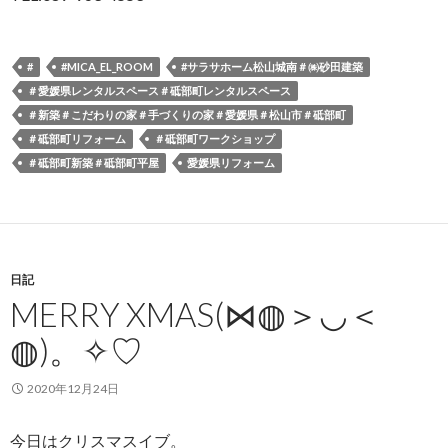
#
#MICA_EL_ROOM
#サラサホーム松山城南＃㈱砂田建築
＃愛媛県レンタルスペース＃砥部町レンタルスペース
＃新築＃こだわりの家＃手づくりの家＃愛媛県＃松山市＃砥部町
＃砥部町リフォーム
＃砥部町ワークショップ
＃砥部町新築＃砥部町平屋
愛媛県リフォーム
日記
MERRY XMAS(⋈◍＞◡＜
◍)。✧♡
2020年12月24日
今日はクリスマスイブ。