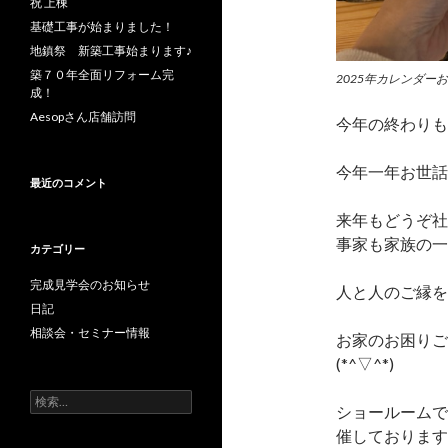
祝 上棟
基礎工事が始まりました！
地鎮祭 新築工事始まります♪
築７０年全面リフォーム完
2025年カレンダーお
成！
Aesopさん店舗訪問
今年の終わりも
今年一年お世話
最近のコメント
来年もどうぞ社
事家も家族の一
カテゴリー
完成見学会のお知らせ
人と人のご縁を
日記
相談会・セミナー情報
お家のお困りご
(*^▽^*)
検
ショールームで
索:
催しておりますので詳