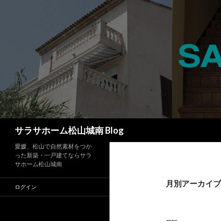
検
サラサホーム松山城南 Blog
索
愛媛、松山で自然素材をつか
った新築・一戸建てならサラ
サホーム松山城南
月別アーカイブ: 
ログイン