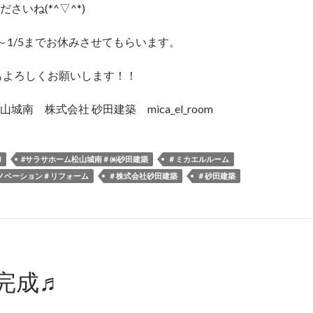
さいね(*^▽^*)
9～1/5までお休みさせてもらいます。
年もよろしくお願いします！！
城南 株式会社 砂田建築 mica_el_room
M
#サラサホーム松山城南＃㈱砂田建築
＃ミカエルルーム
リノベーション＃リフォーム
＃株式会社砂田建築
＃砂田建築
完成♬