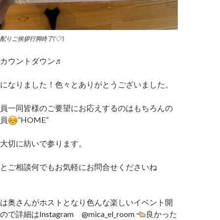
配りご挨拶行脚終了(‘◇’)ゞ
カウントダウン♬
になりました！色々とありがとうございました。
員一同皆様のご要望にお応えするのはもちろんの
員
”HOME”
大切に紡いで参ります。
とご相談何でもお気軽にお問合せくださいね
は奥さんがホストとなり色んな楽しいイベント開
細はInstagram @mica_el_room
良かった