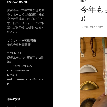
日記
SARACA HOME
今年も
愛媛県松山市中野町にあるサ
ラサホーム松山城南店（株式
♬
会社砂田建築）のブログで
す。新築・リフォームのご相
2024年12月26日
談などお気軽にお問い合せく
ださい。
サラサホーム松山城南
株式会社 砂田建築
〒791-1121
愛媛県松山市中野町甲392番
地20
TEL：089-963-4553
FAX：089-963-4557
E-Mail：
matsuyamajyounan@saraca.j
p
最近の投稿