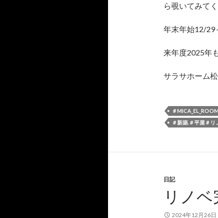
ら覗いてみてくだ
年末年始12/2
来年度2025
サラサホーム松山
＃MICA_EL_ROO
＃新築.＃平屋＃
日記
リノベ
2024年12月26日