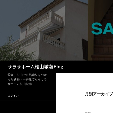
検
サラサホーム松山城南 Blog
索
愛媛、松山で自然素材をつか
った新築・一戸建てならサラ
サホーム松山城南
月別アーカイブ: 
ログイン