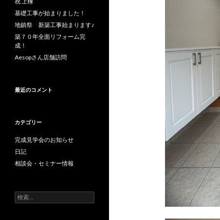
祝 上棟
基礎工事が始まりました！
地鎮祭 新築工事始まります♪
築７０年全面リフォーム完
成！
Aesopさん店舗訪問
最近のコメント
カテゴリー
完成見学会のお知らせ
日記
相談会・セミナー情報
検
索: