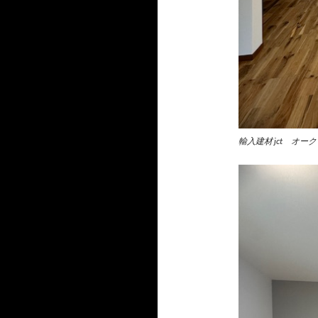
輸入建材 jct オー