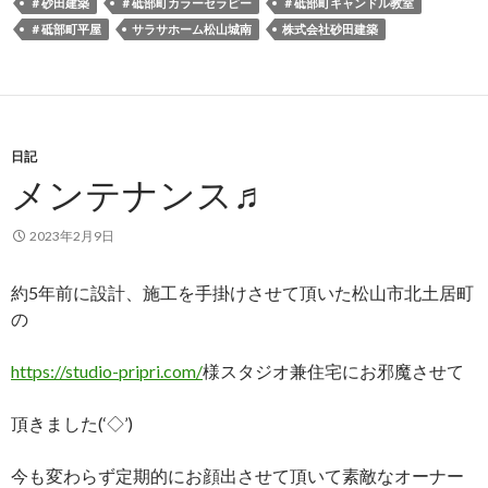
＃砂田建築
＃砥部町カラーセラピー
＃砥部町キャンドル教室
＃砥部町平屋
サラサホーム松山城南
株式会社砂田建築
日記
メンテナンス♬
2023年2月9日
約5年前に設計、施工を手掛けさせて頂いた松山市北土居町
の
https://studio-pripri.com/
様スタジオ兼住宅にお邪魔させて
頂きました(‘◇’)ゞ
今も変わらず定期的にお顔出させて頂いて素敵なオーナー