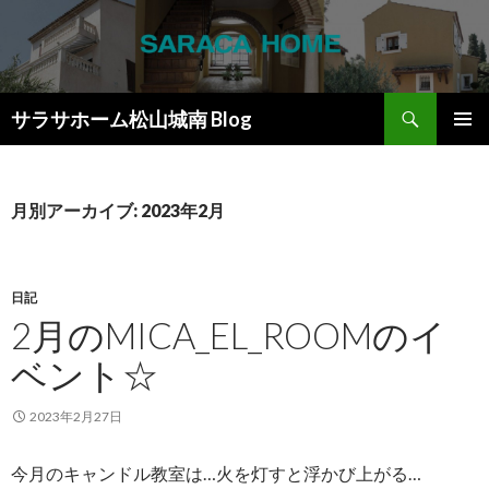
検
サラサホーム松山城南 Blog
索
コ
メインメ
ン
ニュー
テ
ン
月別アーカイブ: 2023年2月
ツ
へ
ス
キ
日記
ッ
2月のMICA_EL_ROOMのイ
プ
ベント☆
2023年2月27日
今月のキャンドル教室は…火を灯すと浮かび上がる…