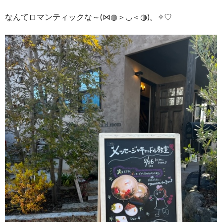
なんてロマンティックな～(⋈◍＞◡＜◍)。✧♡