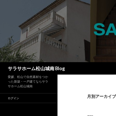
検
サラサホーム松山城南 Blog
索
愛媛、松山で自然素材をつか
った新築・一戸建てならサラ
サホーム松山城南
月別アーカイブ: 
ログイン