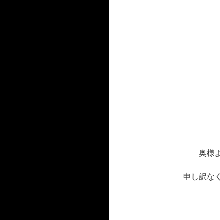
奥様
申し訳な