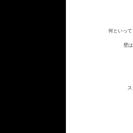
何といって
壁は
ス