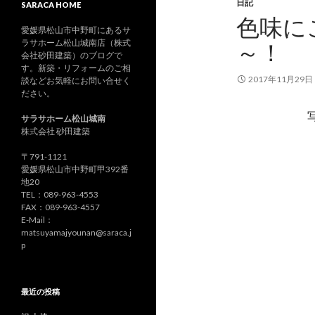
日記
SARACA HOME
色味に
愛媛県松山市中野町にあるサ
ラサホーム松山城南店（株式
～！
会社砂田建築）のブログで
す。新築・リフォームのご相
2017年11月29日
談などお気軽にお問い合せく
ださい。
サラサホーム松山城南
株式会社 砂田建築
〒791-1121
愛媛県松山市中野町甲392番
地20
TEL：089-963-4553
FAX：089-963-4557
E-Mail：
matsuyamajyounan@saraca.j
p
最近の投稿