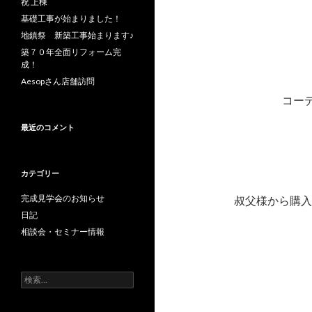
祝 上棟
基礎工事が始まりました！
地鎮祭 新築工事始まります♪
築７０年全面リフォーム完
成！
Aesopさん店舗訪問
コー
最近のコメント
カテゴリー
完成見学会のお知らせ
叔父様から購入
日記
相談会・セミナー情報
検
索: