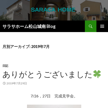
検
サラサホーム松山城南 Blog
索
コ
メインメ
ン
ニュー
テ
ン
月別アーカイブ: 2019年7月
ツ
へ
ス
キ
日記
ッ
ありがとうございました
プ
2019年7月29日
7/26，27日 完成見学会。