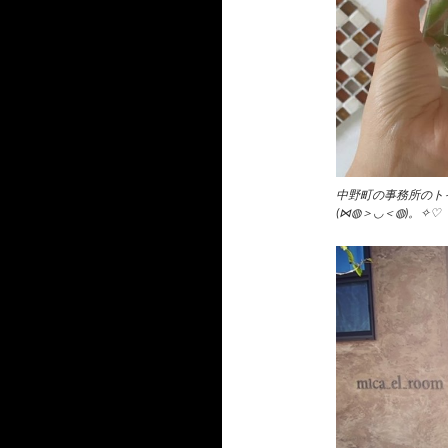
中野町の事務所のト
(⋈◍＞◡＜◍)。✧♡