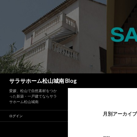
検
サラサホーム松山城南 Blog
索
愛媛、松山で自然素材をつか
った新築・一戸建てならサラ
サホーム松山城南
月別アーカイブ: 
ログイン