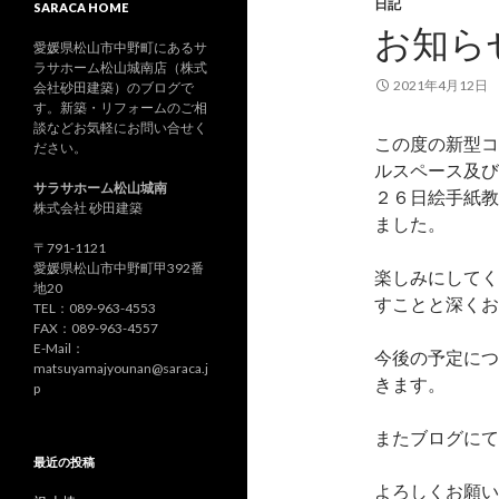
日記
SARACA HOME
お知ら
愛媛県松山市中野町にあるサ
ラサホーム松山城南店（株式
2021年4月12日
会社砂田建築）のブログで
す。新築・リフォームのご相
談などお気軽にお問い合せく
この度の新型コ
ださい。
ルスペース及び
サラサホーム松山城南
２６日絵手紙教
株式会社 砂田建築
ました。
〒791-1121
愛媛県松山市中野町甲392番
楽しみにしてく
地20
すことと深くお
TEL：089-963-4553
FAX：089-963-4557
E-Mail：
今後の予定につ
matsuyamajyounan@saraca.j
きます。
p
またブログにて
最近の投稿
よろしくお願い