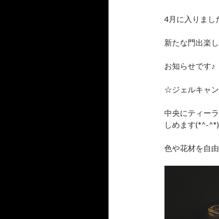
4月に入りまし
新たな門出楽しみで
お知らせです♪
☆ジェルキャン
中央にティーラ
しめます(*^-^*)
色や花材を自由