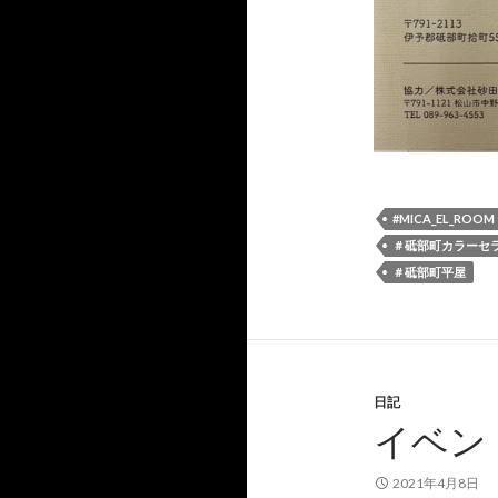
#MICA_EL_ROOM
＃砥部町カラーセ
＃砥部町平屋
日記
イベン
2021年4月8日