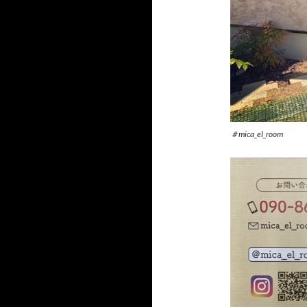
＃mica_el_room