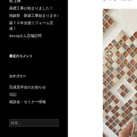
祝 上棟
基礎工事が始まりました！
地鎮祭 新築工事始まります♪
築７０年全面リフォーム完
成！
Aesopさん店舗訪問
最近のコメント
カテゴリー
完成見学会のお知らせ
日記
相談会・セミナー情報
検
索: