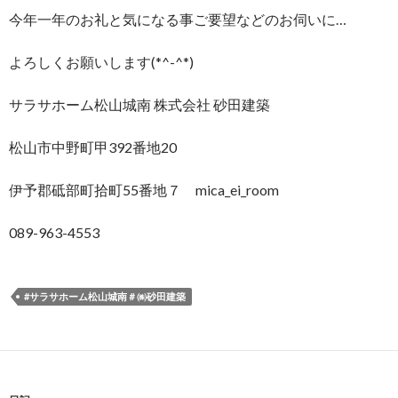
今年一年のお礼と気になる事ご要望などのお伺いに…
よろしくお願いします(*^-^*)
サラサホーム松山城南 株式会社 砂田建築
松山市中野町甲392番地20
伊予郡砥部町拾町55番地７ mica_ei_room
089-963-4553
#サラサホーム松山城南＃㈱砂田建築