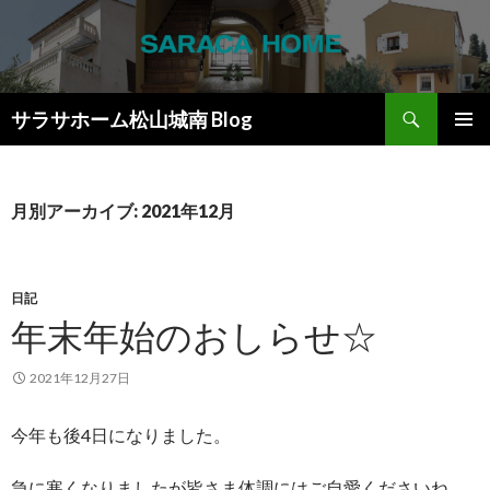
検
サラサホーム松山城南 Blog
索
コ
メインメ
ン
ニュー
テ
ン
月別アーカイブ: 2021年12月
ツ
へ
ス
キ
日記
ッ
年末年始のおしらせ☆
プ
2021年12月27日
今年も後4日になりました。
急に寒くなりましたが皆さま体調にはご自愛くださいね