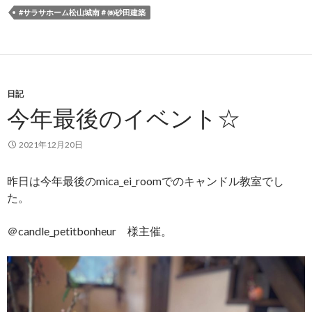
#サラサホーム松山城南＃㈱砂田建築
日記
今年最後のイベント☆
2021年12月20日
昨日は今年最後のmica_ei_roomでのキャンドル教室でし
た。
＠candle_petitbonheur 様主催。