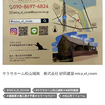
サラサホーム松山城南 株式会社 砂田建築 mica_el_room
＃MICA_EL_ROOM
#サラサホーム松山城南＃㈱砂田建築
＃建築屋＃施工屋＃平屋＃カラーセラピー
＃松山市リフォーム