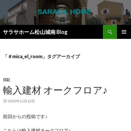
検
サラサホーム松山城南 Blog
索
コ
メインメ
ン
ニュー
テ
ン
「＃mica_el_room」タグアーカイブ
ツ
へ
ス
キ
日記
ッ
輸入建材 オークフロア♪
プ
2025年11月12日
前回からの投稿です♪
こちらは輸入建材オークフロア♪