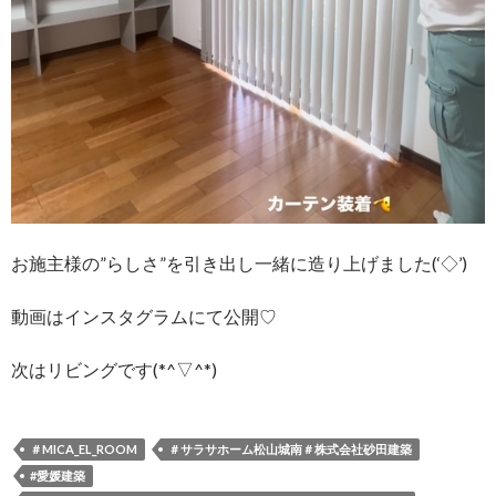
お施主様の”らしさ”を引き出し一緒に造り上げました(‘◇’)ゞ
動画はインスタグラムにて公開♡
次はリビングです(*^▽^*)
＃MICA_EL_ROOM
＃サラサホーム松山城南＃株式会社砂田建築
#愛媛建築