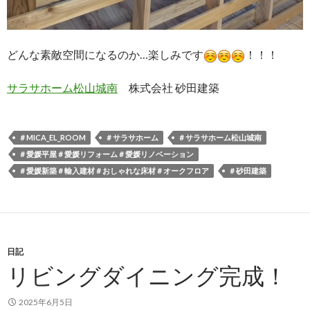
どんな素敵空間になるのか…楽しみです
！！！
サラサホーム松山城南
株式会社 砂田建築
＃MICA_EL_ROOM
＃サラサホーム
＃サラサホーム松山城南
＃愛媛平屋＃愛媛リフォーム＃愛媛リノベーション
＃愛媛新築＃輸入建材＃おしゃれな床材＃オークフロア
＃砂田建築
日記
リビングダイニング完成！
2025年6月5日